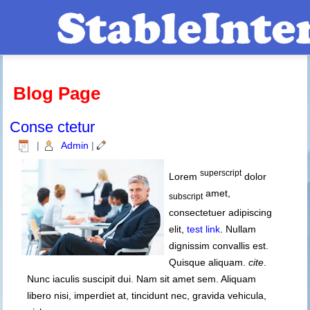
Blog Page
Conse ctetur
|
Admin
|
superscript
Lorem
dolor
amet,
subscript
consectetuer adipiscing
elit,
test link
. Nullam
dignissim convallis est.
Quisque aliquam.
cite
.
Nunc iaculis suscipit dui. Nam sit amet sem. Aliquam
libero nisi, imperdiet at, tincidunt nec, gravida vehicula,